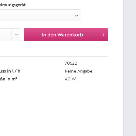
eimungsgerät:
In den
Warenkorb
70522
ss in l / h
keine Angabe
ße in m³
40 W