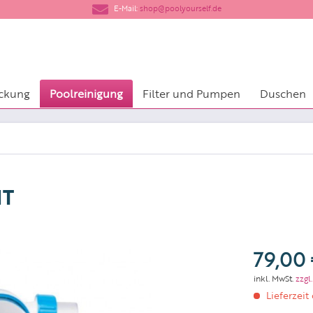
​E-Mail:
shop@poolyourself.de
ckung
Poolreinigung
Filter und Pumpen
Duschen
HT
79,00 
inkl. MwSt.
zzgl
Lieferzeit 