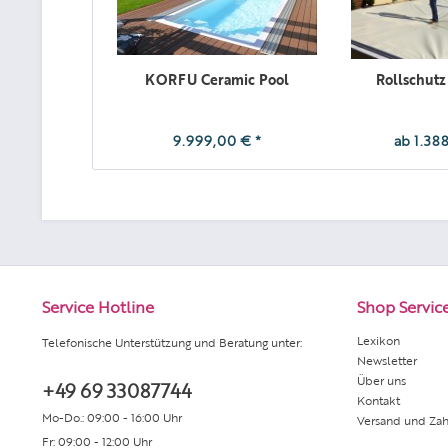
KORFU Ceramic Pool
Rollschutz
9.999,00 € *
ab 1.388
Service Hotline
Shop Servic
Lexikon
Telefonische Unterstützung und Beratung unter:
Newsletter
Über uns
+49 69 33087744
Kontakt
Mo-Do.: 09:00 - 16:00 Uhr
Versand und Za
Fr: 09:00 - 12:00 Uhr