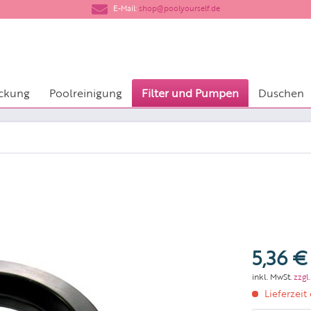
​E-Mail:
shop@poolyourself.de
ckung
Poolreinigung
Filter und Pumpen
Duschen
5,36 €
inkl. MwSt.
zzgl
Lieferzeit 