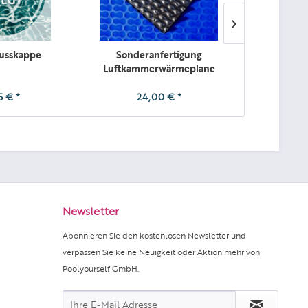
usskappe
Sonderanfertigung
Sch
Luftkammerwärmeplane
Geobubble
5 € *
24,00 € *
29,
Newsletter
Abonnieren Sie den kostenlosen Newsletter und
verpassen Sie keine Neuigkeit oder Aktion mehr von
Poolyourself GmbH.