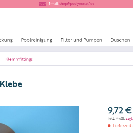
​E-Mail:
shop@poolyourself.de
ckung
Poolreinigung
Filter und Pumpen
Duschen
Klemmfittings
 Klebe
9,72 €
inkl. MwSt.
zzgl
Lieferzeit 