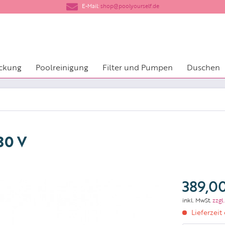
​E-Mail:
shop@poolyourself.de
ckung
Poolreinigung
Filter und Pumpen
Duschen
30 V
389,00
inkl. MwSt.
zzgl
Lieferzeit 