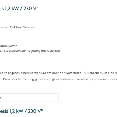
s 1,2 kW / 230 V"
els dem Gebläse Genesis
prudelplatte
en Steckdosen zur Regelung des Gebläses
leife angeschlossen werden (30 cm über der Wasserlinie). Außerdem muss eine Rüc
en Punkt der Verrohrung (gebläseseitig) vorgenommen werden, sodass kein Konden
e
sis 1,2 kW / 230 V"