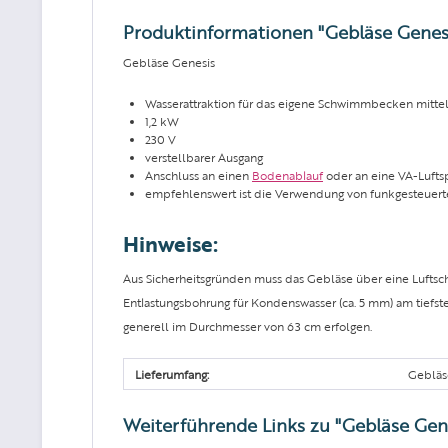
Produktinformationen "Gebläse Genesi
Gebläse Genesis
Wasserattraktion für das eigene Schwimmbecken mitt
1,2 kW
230 V
verstellbarer Ausgang
Anschluss an einen
Bodenablauf
oder an eine VA-Lufts
empfehlenswert ist die Verwendung von funkgesteuert
Hinweise:
Aus Sicherheitsgründen muss das Gebläse über eine Luftsch
Entlastungsbohrung für Kondenswasser (ca. 5 mm) am tiefst
generell im Durchmesser von 63 cm erfolgen.
Lieferumfang:
Gebläs
Weiterführende Links zu "Gebläse Gene