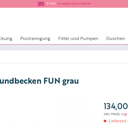
​E-Mail:
shop@poolyourself.de
ckung
Poolreinigung
Filter und Pumpen
Duschen
Rundbecken FUN grau
134,00
inkl. MwSt.
zzgl
Lieferzeit 