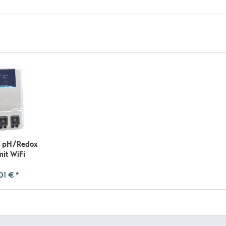
s pH/Redox
it WiFi
01 € *