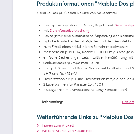
Produktinformationen "Meiblue Dos 
Meiblue Dos pH/Redox Deluxe von Aquacontrol
mikroprozessgesteuerte Mess-, Regel- und
Dosieranlag
mit
Durchflussüberwachung
IDS sorgt für eine automatische Anpassung der Dosier
tägliche Kontrolle des pH-Wertes und der Desinfektion
zum Erhalt eines kristallklaren Schwimmbadwassers
Messbereich pH: 0 - 14, Redox: 0 - 1000 mV, ANzeige
einfache Bedienung mittels intuitiver Menüführung mit
Schlauchdosierpumpe max. 1,6 l/h
inkl. pH-Sensor und Redox-Sensor mit Festkabel und St
pH 7 und Rx 475 mV
Dosierstation für pH und Desinfektion mit je einer Sch
2 Lagerwannen für Kanister 25 l / 30 l
2 Sauglanzen mit Niveauabschaltung (Behälter leer)
Lieferumfang:
Dosier
Weiterführende Links zu "Meiblue Do
Fragen zum Artikel?
Weitere Artikel von Future Pool