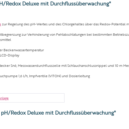
pH/Redox Deluxe mit Durchflussüberwachung"
e
zur Regelung des pH-Wertes und des Chlorgehaltes über das Redox-Potential mit
zeitbegrenzung zur Verhinderung von Fehlabschlatungen bei bestimmten Betriebs
smittel
 der Beckenwassertemperatur
 LCD-Display
ecker Sn6, Messwasserdurchflusszelle mit Schlauchanschlussnippel und 10 m Mess
lauchpumpe 1,6 l/h, Impfventile (VITON( und Dosierleitung
anlage
s pH/Redox Deluxe mit Durchflussüberwachung"