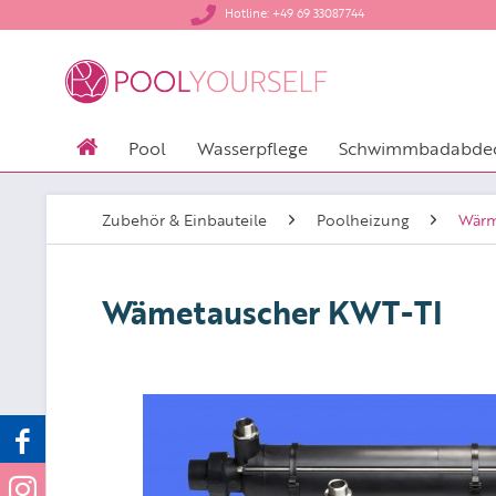
​Hotline: +49 69 33087744
Pool
Wasserpflege
Schwimmbadabde
Zubehör & Einbauteile
Poolheizung
Wärm
Wämetauscher KWT-TI