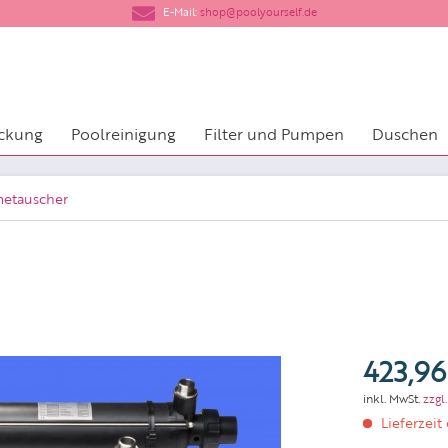
​E-Mail:
shop@poolyourself.de
ckung
Poolreinigung
Filter und Pumpen
Duschen
etauscher
423,96
inkl. MwSt.
zzgl
Lieferzeit 