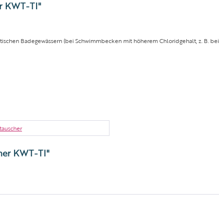
r KWT-TI"
ritischen Badegewässern (bei Schwimmbecken mit höherem Chloridgehalt, z. B. be
auscher
her KWT-TI"