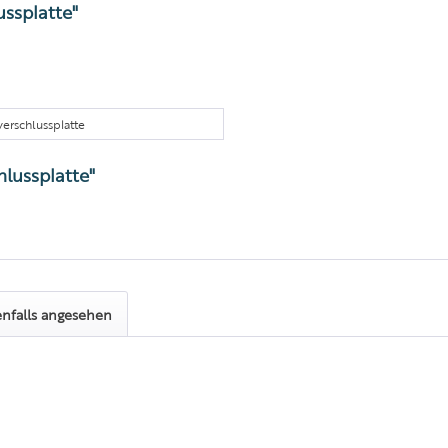
ssplatte"
erschlussplatte
lussplatte"
nfalls angesehen