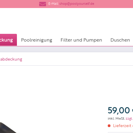
​E-Mail:
shop@poolyourself.de
ckung
Poolreinigung
Filter und Pumpen
Duschen
abdeckung
59,00 
inkl. MwSt.
zzgl
Lieferzeit 