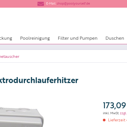
​E-Mail:
shop@poolyourself.de
ckung
Poolreinigung
Filter und Pumpen
Duschen
etauscher
ktrodurchlauferhitzer
173,09
inkl. MwSt.
zzgl
Lieferzeit 