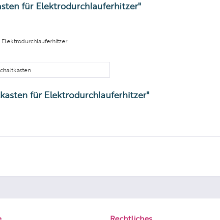
ten für Elektrodurchlauferhitzer"
 Elektrodurchlauferhitzer
schaltkasten
kasten für Elektrodurchlauferhitzer"
e
Rechtliches