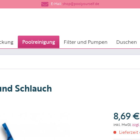
​E-Mail:
shop@poolyourself.de
ckung
Poolreinigung
Filter und Pumpen
Duschen
 und Schlauch
8,69 €
inkl. MwSt.
zzgl
Lieferzeit 