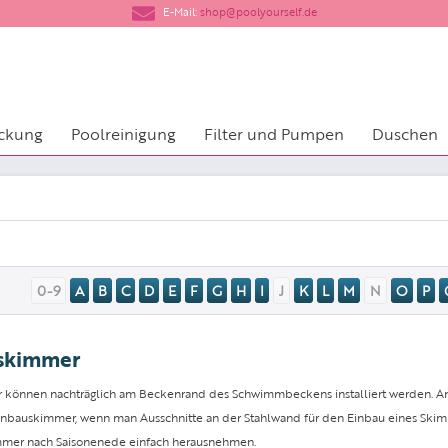
​E-Mail:
shop@poolyourself.de
ckung
Poolreinigung
Filter und Pumpen
Duschen
0-9
A
B
C
D
E
F
G
H
I
J
K
L
M
N
O
P
skimmer
können nachträglich am Beckenrand des Schwimmbeckens installiert werden. An
 Einbauskimmer, wenn man Ausschnitte an der Stahlwand für den Einbau eines Skim
mmer nach Saisonenede einfach herausnehmen.