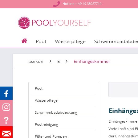
​Hotline: +49 69 33087744
Pool
Wasserpflege
Schwimmbadabde
lexikon
E
Einhängeskimmer
Pool
Wasserpflege
Einhänge
Schwimmbadabdeckung
Einhängeskimmer 
Poolreinigung
Vorteilhaft sind
der Einhängeski
Filter und Pumpen