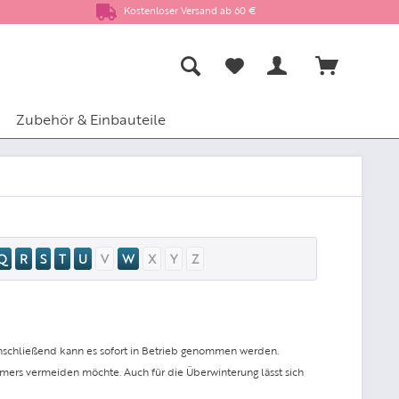
Kostenloser Versand ab 60 €
Zubehör & Einbauteile
Q
R
S
T
U
V
W
X
Y
Z
schließend kann es sofort in Betrieb genommen werden.
mers vermeiden möchte. Auch für die Überwinterung lässt sich