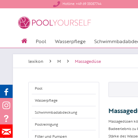
​Hotline: +49 69 33087744
Pool
Wasserpflege
Schwimmbadabde
lexikon
M
Massagedüse
Pool
Wasserpflege
Massaged
Schwimmbadabdeckung
Massagedüsen kön
Poolreinigung
Badeerlebnis zu 
Stärke des Wasser
Filter und Pumpen