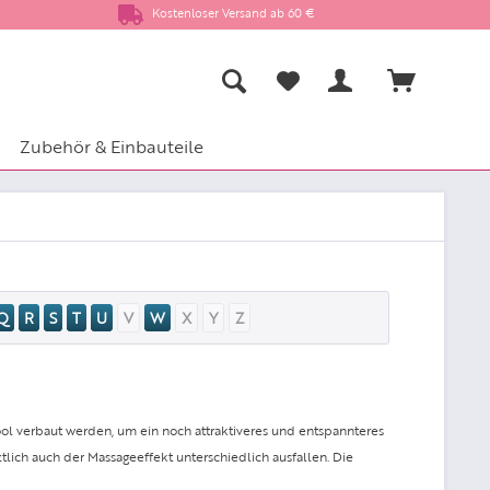
Kostenloser Versand ab 60 €
Zubehör & Einbauteile
Q
R
S
T
U
V
W
X
Y
Z
 verbaut werden, um ein noch attraktiveres und entspannteres
ich auch der Massageeffekt unterschiedlich ausfallen. Die