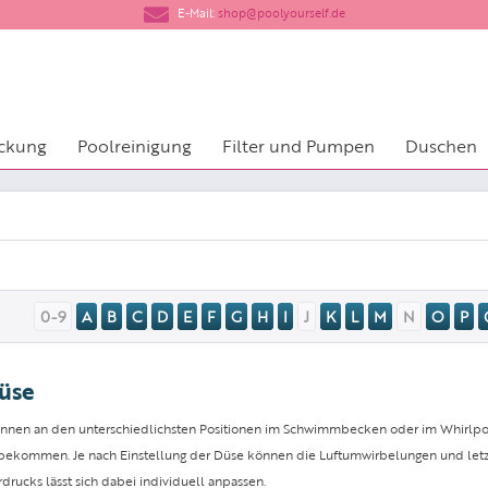
​E-Mail:
shop@poolyourself.de
ckung
Poolreinigung
Filter und Pumpen
Duschen
0-9
A
B
C
D
E
F
G
H
I
J
K
L
M
N
O
P
üse
nen an den unterschiedlichsten Positionen im Schwimmbecken oder im Whirlpool
bekommen. Je nach Einstellung der Düse können die Luftumwirbelungen und letztl
drucks lässt sich dabei individuell anpassen.