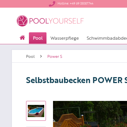
​Hotline: +49 69 33087744
Pool
Wasserpflege
Schwimmbadabde
Pool
Power S
Selbstbaubecken POWER S -