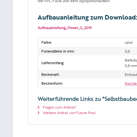
der PVC-Folie und dem Styroporschalstein.
Aufbauanleitung zum Download
Aufbauanleitung_Power_S_2019
Farbe:
sand
Folienstärke in mm:
0,8
Befesti
Lieferumfang:
0,8 mm,
Beckenart:
Einbau
Beckenform:
Recht
Weiterführende Links zu "Selbstbaube
Fragen zum Artikel?
Weitere Artikel von Future Pool