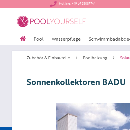
​Hotline: +49 69 33087744
Pool
Wasserpflege
Schwimmbadabde
Zubehör & Einbauteile
Poolheizung
Sola
Sonnenkollektoren BADU