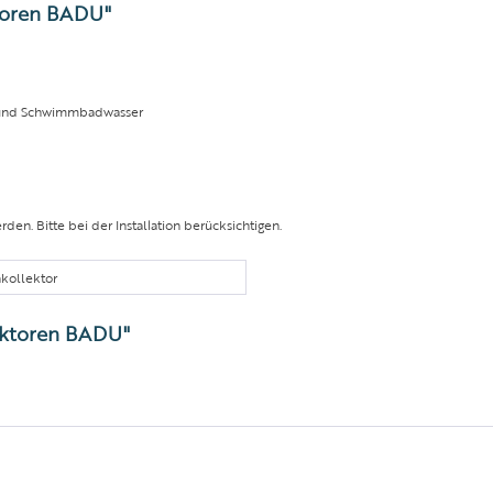
toren BADU"
en und Schwimmbadwasser
en. Bitte bei der Installation berücksichtigen.
kollektor
ektoren BADU"