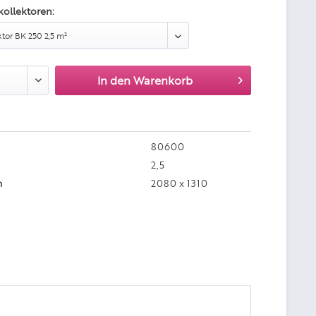
kollektoren:
In den
Warenkorb
80600
2,5
m
2080 x 1310