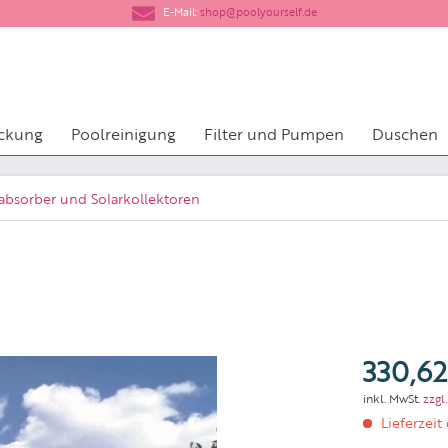
​E-Mail:
shop@poolyourself.de
ckung
Poolreinigung
Filter und Pumpen
Duschen
rabsorber und Solarkollektoren
330,62
inkl. MwSt.
zzgl
Lieferzeit 