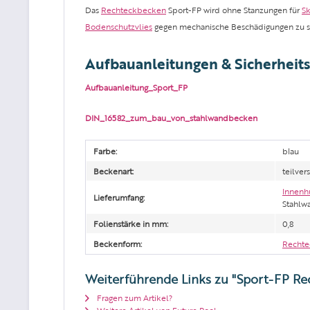
Das
Rechteckbecken
Sport-FP wird ohne Stanzungen für
S
Bodenschutzvlies
gegen mechanische Beschädigungen zu s
Aufbauanleitungen & Sicherheit
Aufbauanleitung_Sport_FP
DIN_16582_zum_bau_von_stahlwandbecken
Farbe:
blau
Beckenart:
teilver
Innenh
Lieferumfang:
Stahlw
Folienstärke in mm:
0,8
Beckenform:
Recht
Weiterführende Links zu "Sport-FP Rec
Fragen zum Artikel?
Weitere Artikel von Future Pool