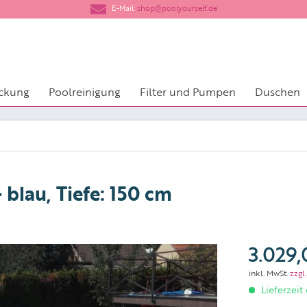
​E-Mail:
shop@poolyourself.de
ckung
Poolreinigung
Filter und Pumpen
Duschen
blau, Tiefe: 150 cm
3.029,
inkl. MwSt.
zzgl
Lieferzeit