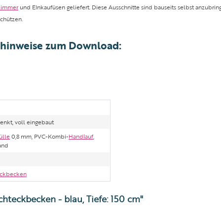
kimmer
und EInkaufüsen geliefert. Diese Ausschnitte sind bauseits selbst anzubri
chützen.
shinweise zum Download:
senkt, voll eingebaut
ülle
0,8 mm, PVC-Kombi-
Handlauf
,
and
eckbecken
hteckbecken - blau, Tiefe: 150 cm"