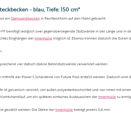
eckbecken - blau, Tiefe: 150 cm"
ool ein
Stahlwandbecken
in Rechteckform auf den Markt gebracht.
t-FP benötigt lediglich zwei gegenüberliegende Stützwände in der Länge und in d
achtes Einghängen der
Innenhülle
möglich ist. Ebenso können dadurch die Ecken de
n.
sprechend vier statisch stabile Betonstützwände verwendet werden.
mithilfe der Power S Schalsteine von Future Pool erstellt werden. Dadurch wird 
e ist galvanisch verzinkt, von außen polyesterbeschichtet und von innen mit ein
C-Kombihandlauf, um ein späteres einfaches Austauaschen der
Innenhülle
zu ermög
and gewählt werden. Die Stärke der
Innenhülle
beträgt jeweils 0,8 mm.