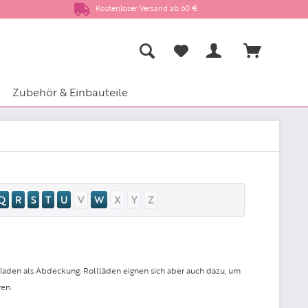
Kostenloser Versand ab 60 €
Zubehör & Einbauteile
Q
R
S
T
U
V
W
X
Y
Z
lladen als Abdeckung. Rollläden eignen sich aber auch dazu, um
en.