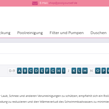
​E-Mail:
shop@poolyourself.de
ckung
Poolreinigung
Filter und Pumpen
Duschen
0-9
A
B
C
D
E
F
G
H
I
J
K
L
M
N
O
P
r Laub, Schnee und anderen Verunreinigungen zu schützen, empfiehlt sich ein Rol
nstung zu reduzieren und den Wärmeverlust des Schwimmbadwassers zu minimier